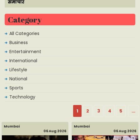
समाचार
Category
All Categories
Business
Entertainment
International
Lifestyle
National
Sports
Technology
1
2
3
4
5
...
Mumbai
Mumbai
06 Aug 2026
06 Aug 2026