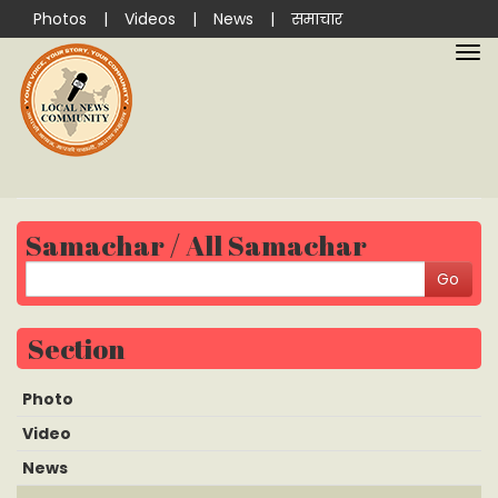
Photos
|
Videos
|
News
|
समाचार
Samachar / All Samachar
Section
Photo
Video
News