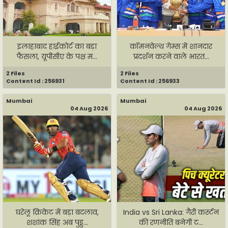
इलाहाबाद हाईकोर्ट का बड़ा
कॉमनवेल्थ गेम्स में शानदार
फैसला, यूपीसीए के पक्ष म...
प्रदर्शन करने वाले भारत...
2 Files
2 Files
Content Id : 256931
Content Id : 256933
Mumbai
Mumbai
04 Aug 2026
04 Aug 2026
घरेलू क्रिकेट में बड़ा बदलाव,
India vs Sri Lanka: गैरी कर्स्टन
शशांक सिंह अब पुड्डु...
की रणनीति बनेगी ट...