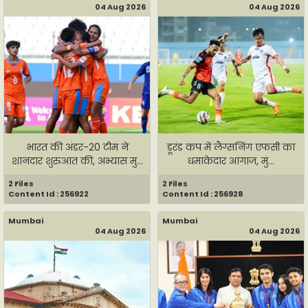
04 Aug 2026
04 Aug 2026
भारत की अंडर-20 टीम ने
डूरंड कप में लैंग्सनिंग एफसी का
शानदार शुरुआत की, अभ्यास मु...
धमाकेदार आगाज, मुं...
2 Files
2 Files
Content Id : 256922
Content Id : 256928
Mumbai
Mumbai
04 Aug 2026
04 Aug 2026