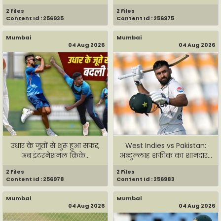
2 Files
2 Files
Content Id : 256935
Content Id : 256975
Mumbai
Mumbai
04 Aug 2026
04 Aug 2026
उधार के जूतों से शुरू हुआ सफर,
West Indies vs Pakistan:
अब इंटरनेशनल क्रिके...
अब्दुल्लाह शफीक का शानदार...
2 Files
2 Files
Content Id : 256978
Content Id : 256983
Mumbai
Mumbai
04 Aug 2026
04 Aug 2026