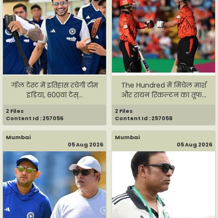
गॉल टेस्ट में इतिहास रचेगी टीम
The Hundred में मिचेल मार्श
इंडिया, 600वां टेस्...
और रायन रिकल्टन का तूफ...
2 Files
2 Files
Content Id : 257056
Content Id : 257058
Mumbai
Mumbai
05 Aug 2026
05 Aug 2026