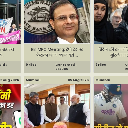
फ बढ़ रहा
RBI MPC Meeting: रेपो रेट पर
ब्रिटेन की राजनीत
...
फैसला आज, ब्याज दरों ...
मुस्लिम म
Id :
0 Files
Content Id :
2 Files
C
257086
2
5 Aug 2026
Mumbai
05 Aug 2026
Mumbai