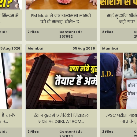
 सिस्टम में
PM Modi ने नए राज्यसभा सांसदों
साई सुदर्शन श्रील
.
को दी सलाह, बोले- द...
नहीं गए? 
Id :
2 Files
Content Id :
2 Files
C
257082
2
5 Aug 2026
Mumbai
05 Aug 2026
Mumbai
है चार्ज?
ईरान युद्ध में अमेरिकी मिसाइल
JPSC परीक्षा गड़ब
प...
भंडार पर दबाव, ATACM...
जांच तेज,
Id :
2 Files
Content Id :
2 Files
C
257078
2