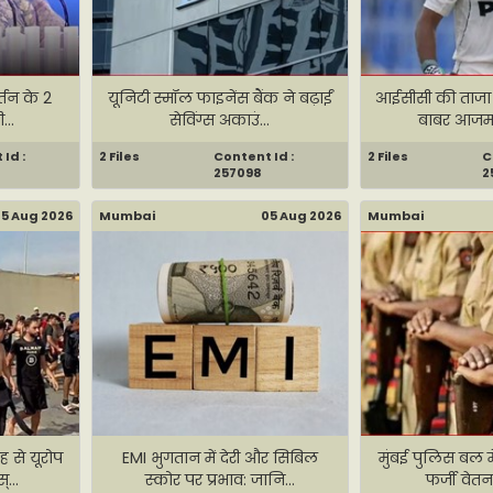
र्तन के 2
यूनिटी स्मॉल फाइनेंस बैंक ने बढ़ाईं
आईसीसी की ताजा टे
...
सेविंग्स अकाउं...
बाबर आजम 
Id :
2 Files
Content Id :
2 Files
C
257098
2
5 Aug 2026
Mumbai
05 Aug 2026
Mumbai
 से यूरोप
EMI भुगतान में देरी और सिबिल
मुंबई पुलिस बल मे
्...
स्कोर पर प्रभाव: जानि...
फर्जी वेतन