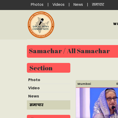
Photos
|
Videos
|
News
|
समाचार
W
Samachar / All Samachar
Section
Photo
Mumbai
0
Video
News
समाचार