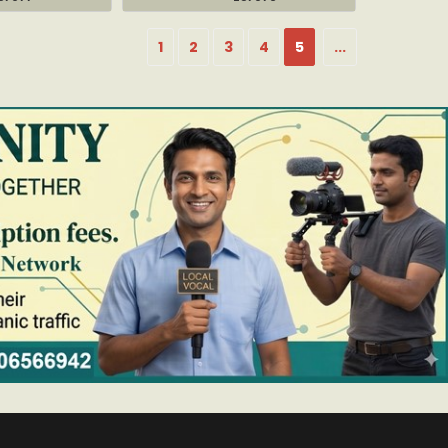
1
2
3
4
5
...