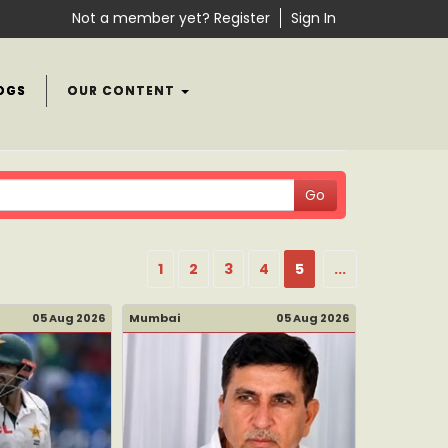
Not a member yet? Register
Sign In
OGS
OUR CONTENT
1
2
3
4
5
...
05 Aug 2026
Mumbai
05 Aug 2026