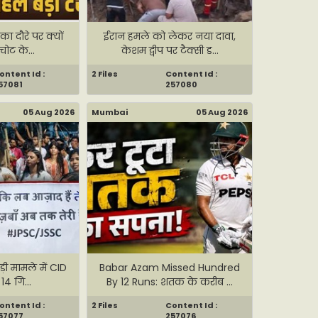
ंका दौरे पर क्यों
ईरान हमले को लेकर नया दावा,
चोट के...
केशम द्वीप पर टैक्सी ड...
ontent Id :
2 Files
Content Id :
57081
257080
05 Aug 2026
Mumbai
05 Aug 2026
ड़ी मामले में CID
Babar Azam Missed Hundred
 14 गि...
By 12 Runs: शतक के करीब ...
ontent Id :
2 Files
Content Id :
57077
257076