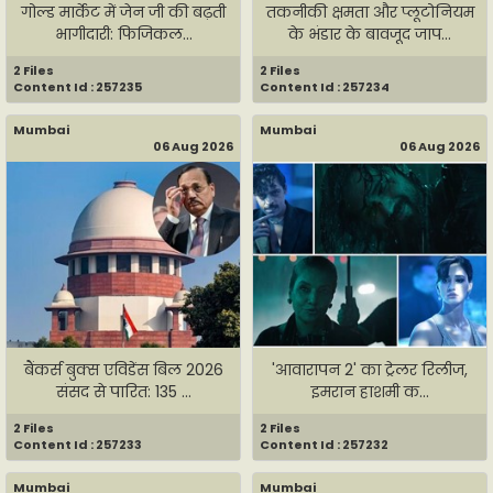
गोल्ड मार्केट में जेन जी की बढ़ती
तकनीकी क्षमता और प्लूटोनियम
भागीदारी: फिजिकल...
के भंडार के बावजूद जाप...
2 Files
2 Files
Content Id : 257235
Content Id : 257234
Mumbai
Mumbai
06 Aug 2026
06 Aug 2026
बैंकर्स बुक्स एविडेंस बिल 2026
'आवारापन 2' का ट्रेलर रिलीज,
संसद से पारित: 135 ...
इमरान हाशमी क...
2 Files
2 Files
Content Id : 257233
Content Id : 257232
Mumbai
Mumbai