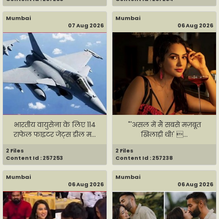
Mumbai
Mumbai
07 Aug 2026
06 Aug 2026
भारतीय वायुसेना के लिए 114
"'असल में मैं सबसे मज़बूत
राफेल फाइटर जेट्स डील म...
खिलाड़ी थी!' ...
2 Files
2 Files
Content Id : 257253
Content Id : 257238
Mumbai
Mumbai
06 Aug 2026
06 Aug 2026