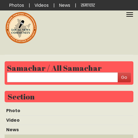
Photos
|
Videos
|
News
|
समाचार
Samachar / All Samachar
Section
Photo
Video
News