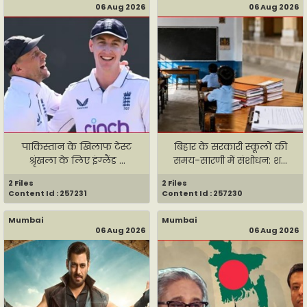
06 Aug 2026
06 Aug 2026
पाकिस्तान के खिलाफ टेस्ट
बिहार के सरकारी स्कूलों की
श्रृंखला के लिए इंग्लैंड ...
समय-सारणी में संशोधन: श...
2 Files
2 Files
Content Id : 257231
Content Id : 257230
Mumbai
Mumbai
06 Aug 2026
06 Aug 2026